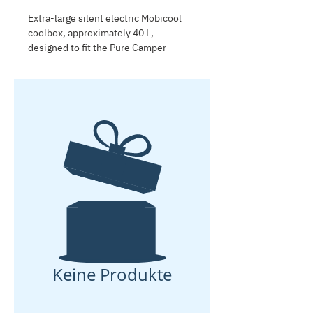
Extra-large silent electric Mobicool
coolbox, approximately 40 L,
designed to fit the Pure Camper
kitchen drawers. Keeps food and
drinks chilled during travel and
camping.
Keine Produkte