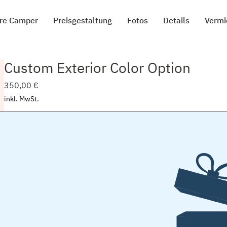
re Camper
Preisgestaltung
Fotos
Details
Vermi
Custom Exterior Color Option
Preis
350,00 €
inkl. MwSt.
Choose a custom exterior base color for the Pure Camper. This option a
matched to your preferred color instead of the standard exterior color.